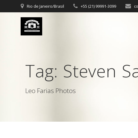
Skip
Rio de Janeiro/Brasil
+55 (21) 99991-3099
c
to
content
Tag:
Steven S
Leo Farias Photos