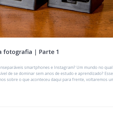
 fotografia | Parte 1
inseparáveis smartphones e Instagram? Um mundo no qual
sível de se dominar sem anos de estudo e aprendizado? Ess
rmos sobre o que aconteceu daqui para frente, voltaremos u