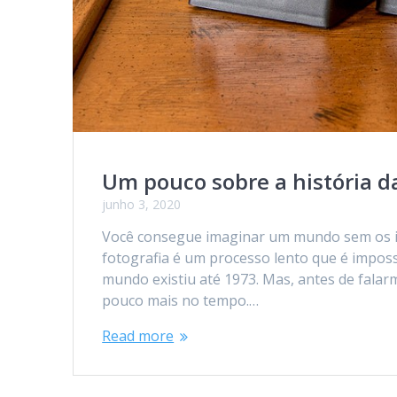
Um pouco sobre a história da
junho 3, 2020
Você consegue imaginar um mundo sem os 
fotografia é um processo lento que é impos
mundo existiu até 1973. Mas, antes de fala
pouco mais no tempo.…
Read more