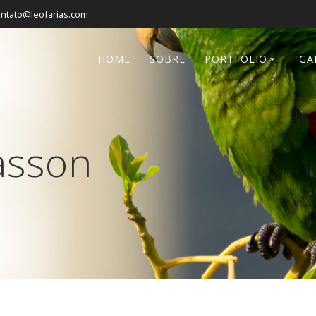
ontato@leofarias.com
HOME
SOBRE
PORTFÓLIO
GA
asson